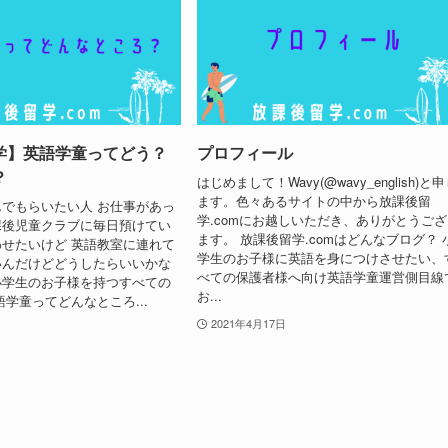
学】英語学童ってどう？
プロフィール
？
はじめまして！Wavy(@wavy_english)と
ます。色々あるサイトの中から放課後留
でもらいたい人 お仕事があっ
学.comにお越しいただき、ありがとうご
課後児童クラブに毎日預けてい
ます。 放課後留学.comはどんなブログ？ 
せたいけど 英語教室に連れて
学生のお子様に英語を身につけさせたい、
いんだけどどうしたらいいかな
べての保護者様へ向け英語学童運営側目線
小学生のお子様を持つすべての
お...
語学童ってどんなところ...
2021年4月17日