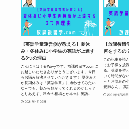
【英語学童運営側が教える】夏休
【放課後留
み・冬休みに小学生の英語が上達す
何をするの
る3つの理由
この記事を読ん
てお子様を放
こんにちは！＠Wavyです。放課後留学.comに
る。英語を習わ
お越しいただきありがとうございます。今日
いく時間がな
もお悩み解決させていただきます！ 夏休みと
～とお悩みの
か長期休みは「英語学童」に通わせてみたい
親御さん。 英
な～でも、朝から預かってくれるのかしら？
とりあえず、料金の相場とか本当に英語...
2021年4月25日
2021年4月29日