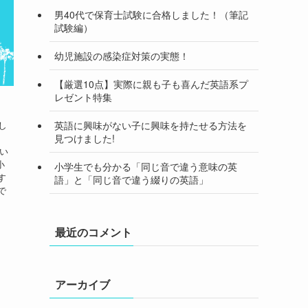
男40代で保育士試験に合格しました！（筆記
試験編）
幼児施設の感染症対策の実態！
【厳選10点】実際に親も子も喜んだ英語系プ
レゼント特集
英語に興味がない子に興味を持たせる方法を
申し
見つけました!
ざい
小
小学生でも分かる「同じ音で違う意味の英
す
語」と「同じ音で違う綴りの英語」
で
最近のコメント
アーカイブ