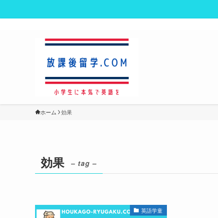
ホーム
効果
効果
– tag –
英語学童