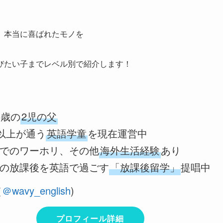
、本当に喜ばれたモノを
びたい子までレベル別で紹介します！
5歳の
2児の父
名以上が通う
英語学童
を現在運営中
でのワーホリ、その他
海外生活経験
あり
の放課後を英語で過ごす
「放課後留学」
提唱中
（
＠wavy_english
)
プロフィール詳細