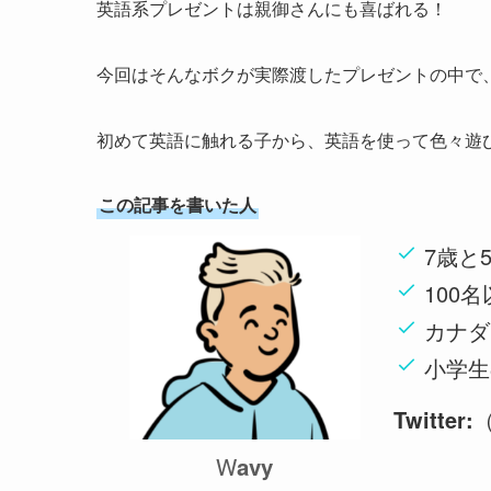
英語系プレゼントは親御さんにも喜ばれる！
今回はそんなボクが実際渡したプレゼントの中で
初めて英語に触れる子から、英語を使って色々遊
この記事を書いた人
7歳と
100
カナダ
小学生
Twitter:
W
av
y