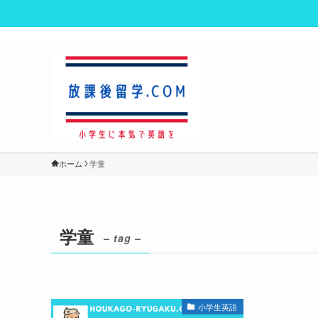
ホーム
学童
学童
– tag –
小学生英語