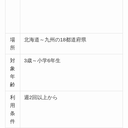
場
北海道～九州の18都道府県
所
対
3歳～小学6年生
象
年
齢
利
週2回以上から
用
条
件