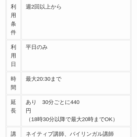
利
週2回以上から
用
条
件
利
平日のみ
用
日
時
最大20:30まで
間
延
あり 30分ごとに440
長
円
（18時30分以降で最大20時までOK）
講
ネイティブ講師、バイリンガル講師