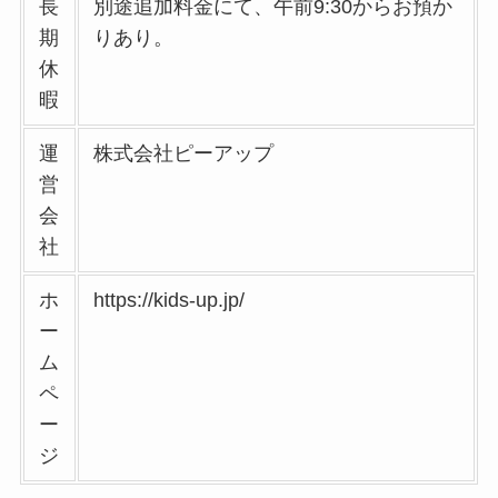
長
別途追加料金にて、午前9:30からお預か
期
りあり。
休
暇
運
株式会社ピーアップ
営
会
社
ホ
https://kids-up.jp/
ー
ム
ペ
ー
ジ