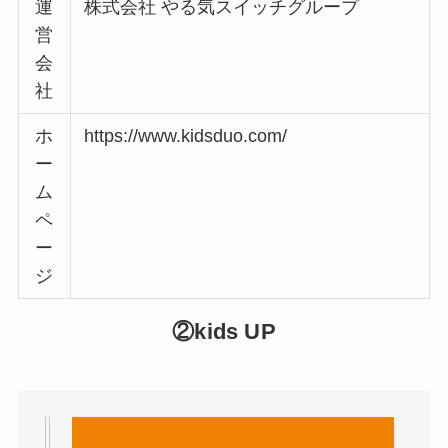
運
株式会社 やる気スイッチグループ
営
会
社
ホ
https://www.kidsduo.com/
ー
ム
ペ
ー
ジ
②kids UP