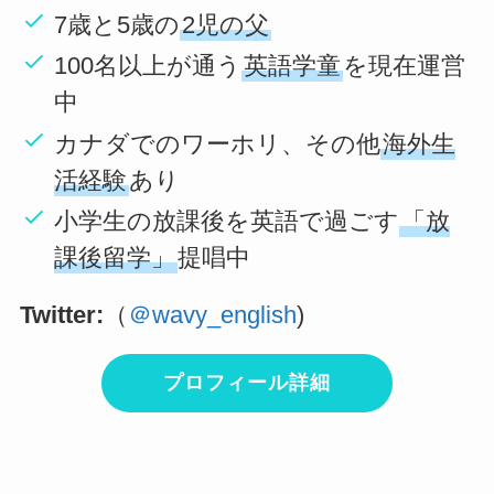
7歳と5歳の
2児の父
100名以上が通う
英語学童
を現在運営
中
カナダでのワーホリ、その他
海外生
活経験
あり
小学生の放課後を英語で過ごす
「放
課後留学」
提唱中
Twitter:
（
＠wavy_english
)
プロフィール詳細