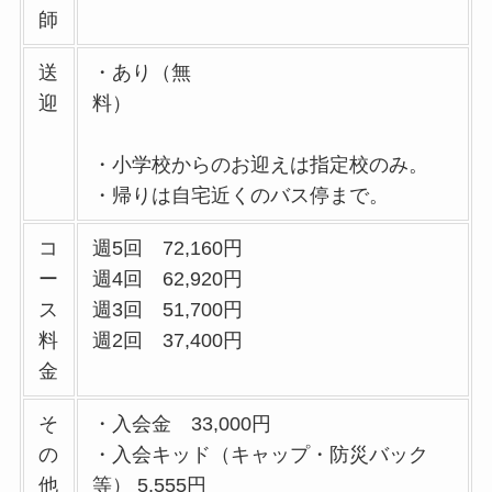
師
送
・あり（無
迎
料）
・小学校からのお迎えは指定校のみ。
・帰りは自宅近くのバス停まで。
コ
週5回 72,160円
ー
週4回 62,920円
ス
週3回 51,700円
料
週2回 37,400円
金
そ
・入会金 33,000円
の
・入会キッド（キャップ・防災バック
他
等） 5,555円