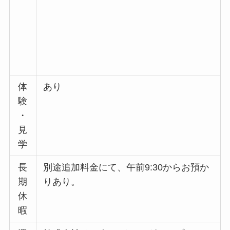
体
あり
験
・
見
学
長
別途追加料金にて、午前9:30からお預か
期
りあり。
休
暇